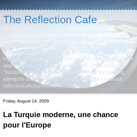
The Reflection Cafe
A PLATFORM FOR THOUGHT AND HUMANITY "In
generosity and helping others, be like a river. In compassion
and grace, be like the sun. In concealing other's faults, be
like the night. In anger and fury, be like dead. In modesty and
humility, be like the earth. In tolerance, be like the sea. Either
appear as you are, or be as you appear" (Mevlana Rumi)
"Wisdom is not a product of schooling but of the life-long
attempt to acquire it" (Albert Einstein) (Contact Address:
reflectioncafe@gmail.com)
Friday, August 14, 2009
La Turquie moderne, une chance
pour l'Europe