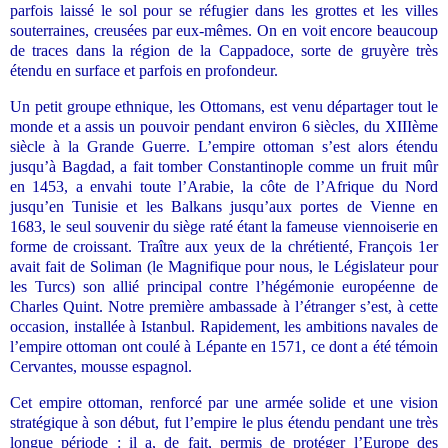
parfois laissé le sol pour se réfugier dans les grottes et les villes
souterraines, creusées par eux-mêmes. On en voit encore beaucoup
de traces dans la région de la Cappadoce, sorte de gruyère très
étendu en surface et parfois en profondeur.
Un petit groupe ethnique, les Ottomans, est venu départager tout le
monde et a assis un pouvoir pendant environ 6 siècles, du XIIIème
siècle à la Grande Guerre. L’empire ottoman s’est alors étendu
jusqu’à Bagdad, a fait tomber Constantinople comme un fruit mûr
en 1453, a envahi toute l’Arabie, la côte de l’Afrique du Nord
jusqu’en Tunisie et les Balkans jusqu’aux portes de Vienne en
1683, le seul souvenir du siège raté étant la fameuse viennoiserie en
forme de croissant. Traître aux yeux de la chrétienté, François 1er
avait fait de Soliman (le Magnifique pour nous, le Législateur pour
les Turcs) son allié principal contre l’hégémonie européenne de
Charles Quint. Notre première ambassade à l’étranger s’est, à cette
occasion, installée à Istanbul. Rapidement, les ambitions navales de
l’empire ottoman ont coulé à Lépante en 1571, ce dont a été témoin
Cervantes, mousse espagnol.
Cet empire ottoman, renforcé par une armée solide et une vision
stratégique à son début, fut l’empire le plus étendu pendant une très
longue période : il a, de fait, permis de protéger l’Europe des