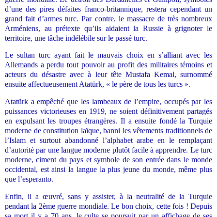
d’une des pires défaites franco-britannique, restera cependant un
grand fait d’armes turc. Par contre, le massacre de très nombreux
Arméniens, au prétexte qu’ils aidaient la Russie à grignoter le
territoire, une tâche indélébile sur le passé turc.
Le sultan turc ayant fait le mauvais choix en s’alliant avec les
Allemands a perdu tout pouvoir au profit des militaires témoins et
acteurs du désastre avec à leur tête Mustafa Kemal, surnommé
ensuite affectueusement Atatürk, « le père de tous les turcs ».
Atatürk a empêché que les lambeaux de l’empire, occupés par les
puissances victorieuses en 1919, ne soient définitivement partagés
en expulsant les troupes étrangères. Il a ensuite fondé la Turquie
moderne de constitution laïque, banni les vêtements traditionnels de
l’Islam et surtout abandonné l’alphabet arabe en le remplaçant
d’autorité par une langue moderne plutôt facile à apprendre. Le turc
moderne, ciment du pays et symbole de son entrée dans le monde
occidental, est ainsi la langue la plus jeune du monde, même plus
que l’esperanto.
Enfin, il a œuvré, sans y assister, à la neutralité de la Turquie
pendant la 2ème guerre mondiale. Le bon choix, cette fois ! Depuis
sa mort il y a 70 ans, le culte se poursuit par un affichage de ses