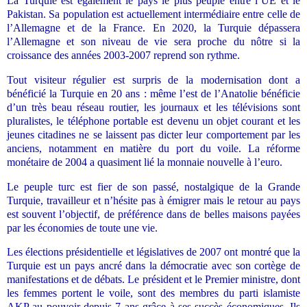
La Turquie est également le pays le plus peuplé entre l’UE et le
Pakistan. Sa population est actuellement intermédiaire entre celle de
l’Allemagne et de la France. En 2020, la Turquie dépassera
l’Allemagne et son niveau de vie sera proche du nôtre si la
croissance des années 2003-2007 reprend son rythme.
Tout visiteur régulier est surpris de la modernisation dont a
bénéficié la Turquie en 20 ans : même l’est de l’Anatolie bénéficie
d’un très beau réseau routier, les journaux et les télévisions sont
pluralistes, le téléphone portable est devenu un objet courant et les
jeunes citadines ne se laissent pas dicter leur comportement par les
anciens, notamment en matière du port du voile. La réforme
monétaire de 2004 a quasiment lié la monnaie nouvelle à l’euro.
Le peuple turc est fier de son passé, nostalgique de la Grande
Turquie, travailleur et n’hésite pas à émigrer mais le retour au pays
est souvent l’objectif, de préférence dans de belles maisons payées
par les économies de toute une vie.
Les élections présidentielle et législatives de 2007 ont montré que la
Turquie est un pays ancré dans la démocratie avec son cortège de
manifestations et de débats. Le président et le Premier ministre, dont
les femmes portent le voile, sont des membres du parti islamiste
AKP au pouvoir depuis 7 ans grâce à ses succès économiques. Ils