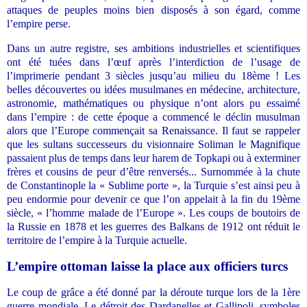
attaques de peuples moins bien disposés à son égard, comme
l’empire perse.
Dans un autre registre, ses ambitions industrielles et scientifiques
ont été tuées dans l’œuf après l’interdiction de l’usage de
l’imprimerie pendant 3 siècles jusqu’au milieu du 18ème ! Les
belles découvertes ou idées musulmanes en médecine, architecture,
astronomie, mathématiques ou physique n’ont alors pu essaimé
dans l’empire : de cette époque a commencé le déclin musulman
alors que l’Europe commençait sa Renaissance. Il faut se rappeler
que les sultans successeurs du visionnaire Soliman le Magnifique
passaient plus de temps dans leur harem de Topkapi ou à exterminer
frères et cousins de peur d’être renversés... Surnommée à la chute
de Constantinople la « Sublime porte », la Turquie s’est ainsi peu à
peu endormie pour devenir ce que l’on appelait à la fin du 19ème
siècle, « l’homme malade de l’Europe ». Les coups de boutoirs de
la Russie en 1878 et les guerres des Balkans de 1912 ont réduit le
territoire de l’empire à la Turquie actuelle.
L’empire ottoman laisse la place aux officiers turcs
Le coup de grâce a été donné par la déroute turque lors de la 1ère
guerre mondiale. Le détroit des Dardanelles et Gallipoli, symboles